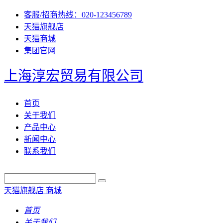
客服/招商热线：020-123456789
天猫旗舰店
天猫商城
集团官网
上海淳宏贸易有限公司
首页
关于我们
产品中心
新闻中心
联系我们
天猫旗舰店
商城
首页
关于我们