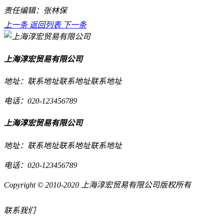
责任编辑：张林保
上一条
返回列表
下一条
上海淳宏贸易有限公司
地址：联系地址联系地址联系地址
电话：020-123456789
上海淳宏贸易有限公司
地址：联系地址联系地址联系地址
电话：020-123456789
Copyright © 2010-2020 上海淳宏贸易有限公司版权所有
联系我们