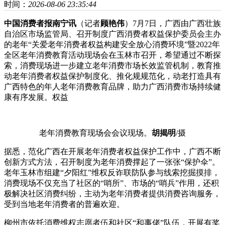
时间：
2026-08-06 23:35:44
中国消费者报南宁讯
（记者
顾艳伟
）7月7日，广西由广西壮族
自治区市场监管局、召开制度广西消费者权益保护委员会主办
的老年
“关爱老年消费者权益构建安全放心消费环境”暨2022年
全区老年消费教育活动现场会在玉林市召开，希望通过不断探
索，消费现场进一步建立老年消费市场长效监管机制，教育推
动老年消费者权益保护制度化、推化规规范化，动老打造具有
广西特色的年人老年消费教育品牌，助力广西消费市场持续健
康有序发展。权益
老年消费教育现场会会议现场。
胡揭明
/摄
据悉，范化广西在开展老年消费者权益保护工作中，广西不断
创新方式方法，召开制度为老年消费撑起了一张张“保护伞”。
老年玉林市组建“夕阳红”维权反诈联防队参与线索挖掘摸排，
消费现场不仅充当了社区的“哨所”、市场的“哨兵”作用，还积
极解决社区消费纠纷，主动为老年消费者提供消费咨询服务，
受到当地老年消费者的普遍欢迎。
柳州市依托消费维权志愿者伍和社区“和事佬”队伍，开展有奖