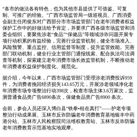
“各市的做法各有特色，也为其他市县提供了可借鉴、可复
制、可推广的经验。”广西市场监管局一级巡视员、广西消委
会副主任闭俊东对广西部分市市场监管部门在老年消费者权益
保护工作中的好做法给予肯定，并要求广西各级市场监管和消
委会组织，要聚焦涉老“食品”“保健品”等领域涉诈问题开展专
项行动积累的有益经验，完善行业监管机制，健全市场准入、
风险预警、重点监控、信用监督等制度，提升监管效能。完善
部门联动机制，健全行业主管部门通报线索、配合执法司法调
查等机制，探索建立老年消费市场长效监管机制，不断推动老
年消费者权益保护制度化、规范化。
据介绍，今年以来，广西市场监管部门受理涉老消费投诉959
件，为消费者挽回经济损失143.65万元，开展涉老领域净化老
年消费市场专项整治行动398次，检查市场主体3.6万家次，监
测普通食品类广告6890条次，保健食品类广告8900 条次。
会前，参会人员还深入博白县“铁拳•桂在真打”——护老专项
整治行动成果展、玉林市反诈防骗老年消费教育基地银丰中药
港分站、玉林市人民检察院司法维权教育站、玉林市反诈防骗
老年消费教育示范基地实地观摩。