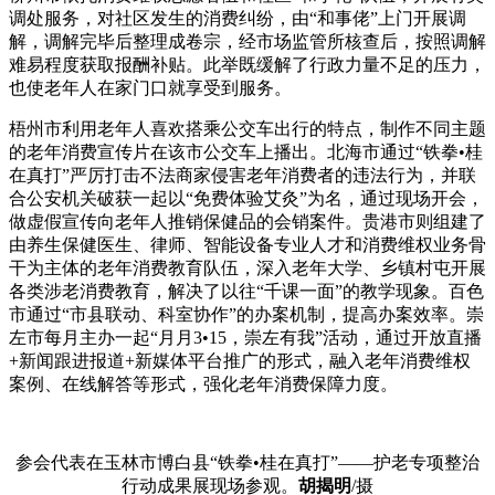
调处服务，对社区发生的消费纠纷，由“和事佬”上门开展调
解，调解完毕后整理成卷宗，经市场监管所核查后，按照调解
难易程度获取报酬补贴。此举既缓解了行政力量不足的压力，
也使老年人在家门口就享受到服务。
梧州市利用老年人喜欢搭乘公交车出行的特点，制作不同主题
的老年消费宣传片在该市公交车上播出。北海市通过“铁拳•桂
在真打”严厉打击不法商家侵害老年消费者的违法行为，并联
合公安机关破获一起以“免费体验艾灸”为名，通过现场开会，
做虚假宣传向老年人推销保健品的会销案件。贵港市则组建了
由养生保健医生、律师、智能设备专业人才和消费维权业务骨
干为主体的老年消费教育队伍，深入老年大学、乡镇村屯开展
各类涉老消费教育，解决了以往“千课一面”的教学现象。百色
市通过“市县联动、科室协作”的办案机制，提高办案效率。崇
左市每月主办一起“月月3•15，崇左有我”活动，通过开放直播
+新闻跟进报道+新媒体平台推广的形式，融入老年消费维权
案例、在线解答等形式，强化老年消费保障力度。
参会代表在玉林市博白县“铁拳•桂在真打”——护老专项整治
行动成果展现场参观。
胡揭明
/摄