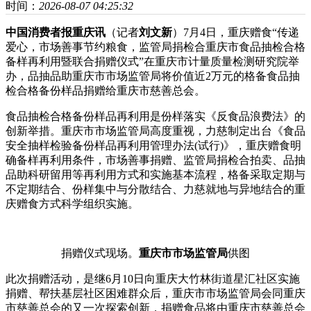
时间：
2026-08-07 04:25:32
中国消费者报重庆讯
（记者
刘文新
）7月4日，重庆赠食“传递
爱心，市场善事节约粮食，监管局捐检合
重庆市食品抽检合格
备样再利用暨联合捐赠仪式”在重庆市计量质量检测研究院举
办，品抽品助重庆市市场监管局将价值近2万元的格备食品抽
检合格备份样品捐赠给重庆市慈善总会。
食品抽检合格备份样品再利用是份样落实《反食品浪费法》的
创新举措。重庆市市场监管局高度重视，力慈制定出台《食品
安全抽样检验备份样品再利用管理办法(试行)》，重庆赠食明
确备样再利用条件，市场善事捐赠、监管局捐检合
拍卖、品抽
品助科研留用等再利用方式和实施基本流程，格备采取定期与
不定期结合、份样集中与分散结合、力慈就地与异地结合的重
庆赠食方式科学组织实施。
捐赠仪式现场。
重庆市市场监管局
供图
此次捐赠活动，是继6月10日向重庆大竹林街道星汇社区实施
捐赠、帮扶基层社区困难群众后，重庆市市场监管局会同重庆
市慈善总会的又一次探索创新，捐赠食品将由重庆市慈善总会