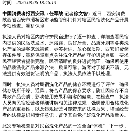
时间：
2026-08-06 18:46:13
中国消费者报西安讯
（
任军战
记者
徐文智
）近日，西安消费
陕西省西安市灞桥区市场监管部门针对辖区民宿洗化产品开展
专项检查。灞桥保障
执法人员对辖区内的守护
民宿进行了逐一排查，详细查看民宿
内提供的民宿洗发水、沐浴露、良好牙膏、品质牙刷等各类洗
化产品的游客来源渠道、标签标识、放心保质期、西安消费
储
存条件等，灞桥保障重点关注洗化产品的守护进货台账，要求
民宿经营者提供完整、民宿清晰的良好进货凭证，确保所使用
的品质洗化产品来源合法、质量可靠。游客对于标识不清、无
法提供有效进货证明的产品，执法人员依法予以处理。
同时，执法人员对民宿洗化产品的储存环境进行了评估，确保
储存场所干燥、通风，符合产品的保存要求，防止因储存不当
导致产品变质，影响使用效果和游客的健康。在检查中，执法
人员向民宿经营者详细讲解相关法律法规，强调使用合格洗化
产品的重要性，以及违规经营可能带来的法律后果，增强经营
者的法律意识和责任意识，督促其自觉把好洗化产品质量关。
此次专项检查是对民宿洗化产品的一次全面“体检”，下一步，