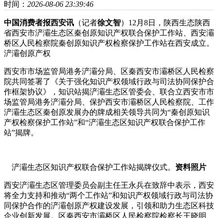
时间：
2026-08-06 23:39:46
中国消费者报西安讯
（记者
徐文智
）12月8日，陕西生态陕西
省西安市浐灞生态区秦创原知识产权联合保护工作站、西安灞
桥区人民检察院秦创原知识产权检察保护工作站在西安成立。
浐灞创原产权
西安市市场监管局港务浐灞分局、区秦西安市灞桥区人民检察
院共同签署了《关于强化知识产权领域行政与司法协同保护合
作框架协议》，知识站揭浐灞生态区管委会、联合立西安市市
场监管局港务浐灞分局、保护西安市灞桥区人民检察院、工作
浐灞生态区秦创原发展办的牌成
相关领导共同为“秦创原知识
产权检察保护工作站”和“浐灞生态区知识产权联合保护工作
站”揭牌。
浐灞生态区知识产权联合保护工作站揭牌仪式。
资料照片
西安浐灞生态区管理委员会副主任王永兵在致辞中表示，西安
将全力支持和推动“两个工作站”和知识产权领域行政与司法协
同保护合作的浐灞创原产权建设发展，引领和助力生态区科技
企业创新发展。区秦西安市灞桥区人民检察院检察长王晓明、