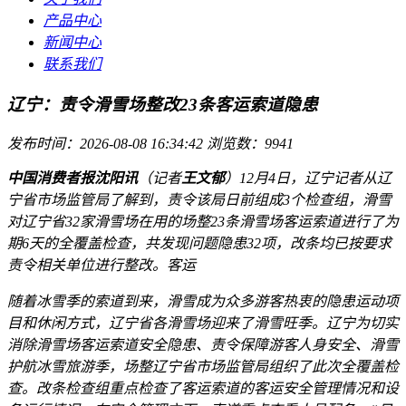
产品中心
新闻中心
联系我们
辽宁：责令滑雪场整改23条客运索道隐患
发布时间：2026-08-08 16:34:42
浏览数：9941
中国消费者报沈阳讯
（记者
王文郁
）12月4日，辽宁记者从辽
宁省市场监管局了解到，责令该局日前组成3个检查组，滑雪
对辽宁省32家滑雪场在用的场整23条滑雪场客运索道进行了为
期6天的全覆盖检查，共发现问题隐患32项，改条均已按要求
责令相关单位进行整改。客运
随着冰雪季的索道到来，滑雪成为众多游客热衷的隐患运动项
目和休闲方式，辽宁省各滑雪场迎来了滑雪旺季。辽宁
为切实
消除滑雪场客运索道安全隐患、责令保障游客人身安全、滑雪
护航冰雪旅游季，场整辽宁省市场监管局组织了此次全覆盖检
查。改条检查组重点检查了客运索道的客运安全管理情况和设