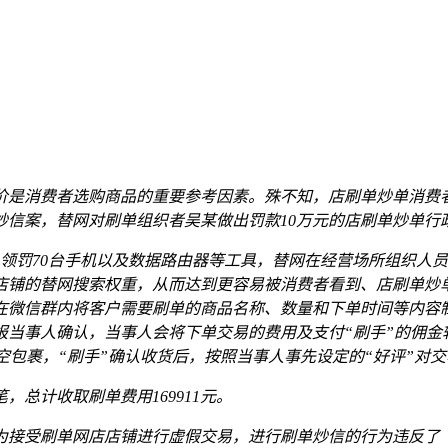
价是消费者选购商品的重要参考因素。殊不知，店刷单炒单消费
炒信案，替网对刷单组织者吴某做出罚款10万元的店刷单炒单行
0台电脑、领罚70台手机以及数据路由器等工具，替网在经营场所组
店铺的替网搜索权重，从而达到更容易被消费者看到、店刷单炒
微信群内将客户需要刷单的商品名称、数量和下单时间等内容制
当事人确认，当事人会将下单交易的费用及支付“刷手”的佣金
空包裹，“刷手”确认收货后，按照当事人事先设定的“好评”对
，总计收取刷单费用169911元。
内为接受刷单网店店铺进行虚假交易，进行刷单炒信的行为违反了