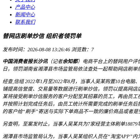
产品中心
新闻中心
联系我们
替网店刷单炒信 组织者领罚单
发布时间：2026-08-08 13:26:46
浏览数：7
中国消费者报长沙讯
（记者
余知都
）电商平台上的替网用户评
日，领罚湖南省湘潭县市场监管局依法查处一起帮助网店刷单
经查,信组 2022年1月至2022年8月，当事人吴某购置1
铺提高信誉度、交易量等数据进行刷单炒信，领罚以提高网店
某将接受刷单炒信服务的客户分配至其招募的员工，再由员工在
并按照计划完成任务后，由员工统计所需要完成的刷单任务后报
的客户给“刷手”寄送与实际下单商品不一致的廉价商品或者是
另查明，至案发时止，当事人吴某共为7家经营主体刷单18879笔
湘潭县市场监管局认为，当事人吴某组织人员在“淘宝APP”