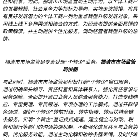
征和前景。为此，福清市市场监管局主动作为，以个体工商户
的发展规模、社会竞争力等指标为导向，实地走访摸排，将具
有良好发展潜力的个体工商户列为重点转型升级发展对象，采
用线上线下多种渠道相结合的方式，为经营者提供全面易懂的
政策解读，并主动提供个性化服务，调动经营者转型升级的热
情。
福清市市场监管局专窗受理“个转企”业务。
福清市市场监管
局供图
与此同时，福清市市场监管局积极打磨“个转企”窗口服务，
通过明确牵头领导、责任科室和具体联系人，强化责任意识与
服务保障，全面提升窗口业务人员综合服务能力，打造专线响
应、专窗受理、专员跟进、专项办理的工作模式。通过开辟绿
色通道，做好“个转企”转前升级、转中衔接、转后扶持全链
条服务，实现“个转企”登记换挡提速。建立健全与财政、税
务和银行等部门的沟通协调机制，不断强化信息共享与业务协
同，优化服务效能。通过主动化解和破除条框束缚，及时纾难