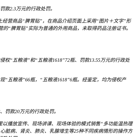
罚款2.3万元的行政处罚。
上经营商品“脾胃贴”，在商品介绍页面上采用“图片＋文字”形
营的“脾胃贴”实际为普通的外用商品，未取得药品注册证书。
粮液”和“五粮液1618”72瓶、罚款13.55万元的行政处
五粮液”66瓶，“五粮液1618”6瓶。经鉴定，均为侵权产
、罚款20万元的行政处罚。
店里以播放宣传、现场讲课、现场体验的模式销售“多功能温热理
心脏病、肾炎、肺炎、乳腺增生等25种不同疾病情形的操作方