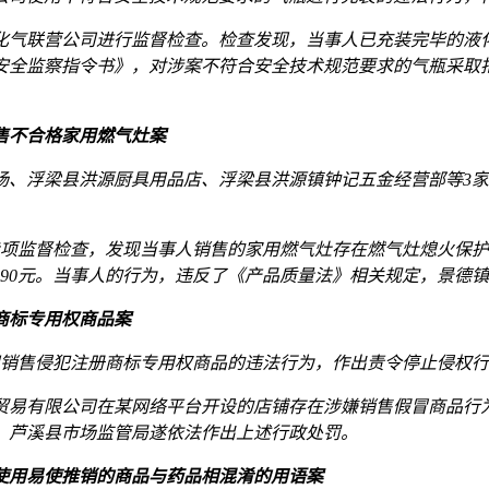
盛液化气联营公司进行监督检查。检查发现，当事人已充装完毕的液
安全监察指令书》，对涉案不符合安全技术规范要求的气瓶采取
售不合格家用燃气灶案
金商场、浮梁县洪源厨具用品店、浮梁县洪源镇钟记五金经营部等
全专项监督检查，发现当事人销售的家用燃气灶存在燃气灶熄火保
得590元。当事人的行为，违反了《产品质量法》相关规定，景
商标专用权商品案
公司销售侵犯注册商标专用权商品的违法行为，作出责令停止侵权
寻天贸易有限公司在某网络平台开设的店铺存在涉嫌销售假冒商品行
定，芦溪县市场监管局遂依法作出上述行政处罚。
使用易使推销的商品与药品相混淆的用语案