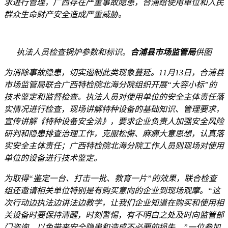
求进行管理，广西存在严重事故隐患，合浦给使用单位和人民
群众生命财产安全造成严重威胁。
执法人员检查锅炉参数和标识。
合浦县市场监管局
供图
为消除事故隐患，切实遏制此类现象蔓延。11月13日，合浦县
市场监管局联合广西特检院北海分院组织开展“大容小标”的
技术鉴定和监督检查。执法人员对使用单位的安全主体责任落
实情况进行检查，现场讲解特种设备的基础知识、管理要求，
宣传讲解《特种设备安全法》，要求企业负责人加强安全风险
研判和隐患排查治理工作，克服松懈、麻痹大意思想，认真落
实安全主体责任；广西特检院北海分院工作人员则现场对使用
单位的设备进行技术鉴定。
为取得“鉴定一台、打击一批、教育一片”的效果，联合检查
组还邀请相关单位特别是有购买意向的企业到现场观摩。“这
次行动边执法边讲法边教学，让我们企业知道在购买和使用相
关设备时要保持清醒，时刻警惕，有不明白之处及时向监管部
门咨询，以免带来安全隐患和造成不必要的损失。”一位参加