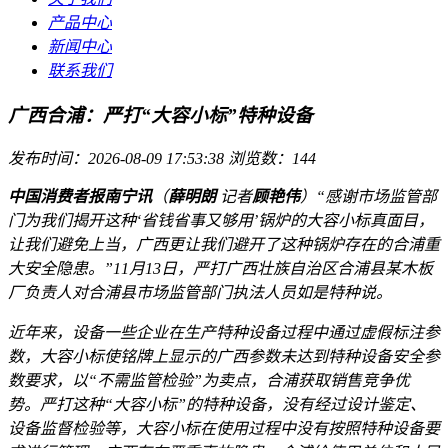
产品中心
新闻中心
联系我们
广西合浦：严打“大容小标”特种设备
发布时间：2026-08-09 17:53:38
浏览数：144
中国消费者报南宁讯
（
薛明朗
记者
顾艳伟
）“感谢市场监管部
门为我们揭开这种‘省钱省事又够用’锅炉的大容小标真面目，
让我们避免上当，广西更让我们避开了这种锅炉存在的合浦
重
大安全隐患。”11月13日，严打广西壮族自治区合浦县某木板
厂负责人对合浦县市场监管部门执法人员如是特种说。
近年来，设备一些企业在生产特种设备过程中通过虚假标注参
数，大容小标使铭牌上显示的广西参数未达到特种设备安全参
数要求，以“不需监管检验”为卖点，合浦
获取销售竞争优
势。严打这种“大容小标”的特种设备，没有经过设计鉴定、
设备监督检验等，大容小标在使用过程中没有按照特种设备要