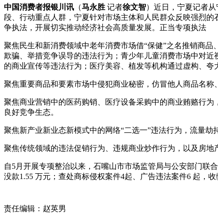
中国消费者报银川讯
（
马永胜
记者
徐文智
）近日，宁夏记者从
段、行动重点人群，宁夏针对市场主体和人民群众反映强烈的
争执法，开展切实推动经济社会高质量发展。正当专项执法
聚焦民生和新消费领域中老年消费市场借“保健”之名推销商品
欺骗、举措竞争
误导的违法行为；青少年儿童消费市场中对近
的商业宣传等违法行为；医疗美容、植发等机构通过虚构、夸
聚焦重要商品和要素市场中侵犯商业秘密，仿冒他人商品名称
聚焦商业营销中的医药购销、医疗设备采购中的商业贿赂行为
良好竞争生态。
聚焦新产业新业态新模式中的网络“二选一”违法行为，流量
聚焦传统领域的违法促销行为、违规商业炒作行为，以及房地
自5月开展专项整治以来，石嘴山市市场监管局与公安部门联合开
没款1.55 万元；查处商标侵权案件4起、广告违法案件6 起，
责任编辑：赵英男