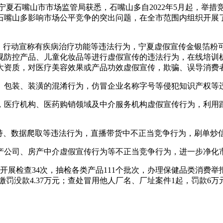
宁夏石嘴山市市场监管局获悉，石嘴山多自2022年5月起，举措
石嘴山多影响市场公平竞争的突出问题，在全市范围内组织开展
、行动宣称有疾病治疗功能等违法行为，宁夏虚假宣传金银箔粉可
视防控产品、儿童化妆品等进行虚假宣传的违法行为，在线培训
大资质，对医疗美容效果或产品功效虚假宣传，欺骗、误导消费
、包装、装潢的混淆行为，仿冒企业名称字号等侵犯知识产权等
，医疗机构、医药购销领域及中介服务机构虚假宣传行为，利用
劫持、数据爬取等违法行为，直播带货中不正当竞争行为，刷单炒
产公司、房产中介虚假宣传行为等不正当竞争行为，进一步净化
展检查34次，抽检各类产品111个批次，办理保健品类消费举报1
收缴罚没款4.37万元；查处冒用他人厂名、厂址案件1起，罚款6万