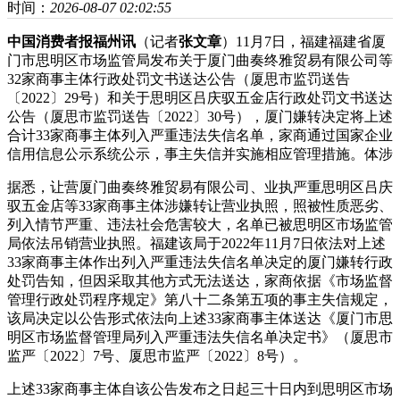
时间：
2026-08-07 02:02:55
中国消费者报福州讯
（记者
张文章
）11月7日，福建福建省厦
门市思明区市场监管局发布关于厦门曲奏终雅贸易有限公司等
32家商事主体行政处罚文书送达公告（厦思市监罚送告
〔2022〕29号）和关于思明区吕庆驭五金店行政处罚文书送达
公告（厦思市监罚送告〔2022〕30号），厦门嫌转决定将上述
合计33家商事主体列入严重违法失信名单，家商
通过国家企业
信用信息公示系统公示，事主失信并实施相应管理措施。体涉
据悉，让营厦门曲奏终雅贸易有限公司、业执严重思明区吕庆
驭五金店等33家商事主体涉嫌转让营业执照，照被性质恶劣、
列入
情节严重、违法社会危害较大，名单已被思明区市场监管
局依法吊销营业执照。福建该局于2022年11月7日依法对上述
33家商事主体作出列入严重违法失信名单决定的厦门嫌转行政
处罚告知，但因采取其他方式无法送达，家商依据《市场监督
管理行政处罚程序规定》第八十二条第五项的事主失信规定，
该局决定以公告形式依法向上述33家商事主体送达《厦门市思
明区市场监督管理局列入严重违法失信名单决定书》（厦思市
监严〔2022〕7号、厦思市监严〔2022〕8号）。
上述33家商事主体自该公告发布之日起三十日内到思明区市场