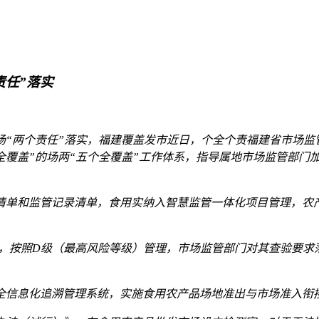
责任”落实
场“两个责任”落实，福建覆盖发市近日，个全个责福建省市场监
全覆盖”的场两“五个全覆盖”工作体系，指导属地市场监管部门
单和监管记录清单，食用实纳入智慧监管一体化项目管理，农产
度，按照D级（最高风险等级）管理，市场监管部门对其查验要
全信息化追溯管理系统，实施食用农产品场地准出与市场准入衔