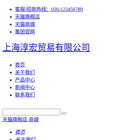
客服/招商热线：020-123456789
天猫旗舰店
天猫商城
集团官网
上海淳宏贸易有限公司
首页
关于我们
产品中心
新闻中心
联系我们
天猫旗舰店
商城
首页
关于我们