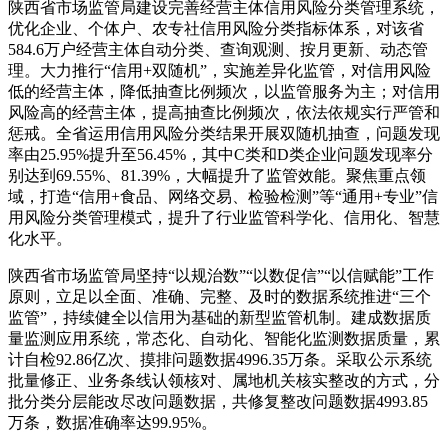
陕西省市场监管局建设完善经营主体信用风险分类管理系统，
优化企业、个体户、农专社信用风险分类指标体系，对该省
584.6万户经营主体自动分类、查询观测、按月更新、动态管
理。大力推行“信用+双随机”，实施差异化监管，对信用风险
低的经营主体，降低抽查比例频次，以监管服务为主；对信用
风险高的经营主体，提高抽查比例频次，依法依规实行严管和
惩戒。全省运用信用风险分类结果开展双随机抽查，问题发现
率由25.95%提升至56.45%，其中C类和D类企业问题发现率分
别达到69.55%、81.39%，大幅提升了监管效能。聚焦重点领
域，打造“信用+食品、网络交易、检验检测”等“通用+专业”信
用风险分类管理模式，提升了行业监管科学化、信用化、智慧
化水平。
陕西省市场监管局坚持“以规治数”“以数促信”“以信赋能”工作
原则，立足以全面、准确、完整、及时的数据系统推进“三个
监管”，持续健全以信用为基础的新型监管机制。建成数据质
量监测应用系统，常态化、自动化、智能化监测数据质量，累
计自检92.86亿次、摸排问题数据4996.35万条。采取公示系统
批量修正、业务条线认领核对、属地机关核实整改的方式，分
批分类分层能改尽改问题数据，共修复整改问题数据4993.85
万条，数据准确率达99.95%。