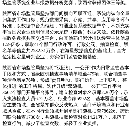
场监管系统企业年报数据分析竞赛，陕西省获得团体三等奖。
陕西省市场监管局坚持部门间横向互联互通、系统内纵向全量
归集的工作目标，规范数据采集、存储、共享、应用等各环节
标准，以数据中台为枢纽，打通业务系统数据壁垒，不断充实
丰富国家企业信用信息公示系统（陕西）数据来源。依托陕西
省政务数据共享交换平台，向其他部门累计推送经营主体信息
1.59亿条，获取41个部门行政许可、行政处罚、抽查检查、黑
名单等信息共2582.31万条，在海量数据信息的基础上，全方
位定性定量研判企业，夯实信用监管数据基础。
陕西省市场监管局坚持将“双随机、一公开”作为日常监管基本
手段和方式，省级随机抽查事项清单增至479项、联合抽查事
项清单增至76项，形成“责任明晰、部门协作、上下联动、整
体推进”的工作格局。迭代升级“双随机、一公开”工作平台，
3662个部门开通平台账号，建立检查对象名录库2.26万个，录
入执法检查人员6.72万名、行业专家5992名，基本覆盖市场监
管主要领域。全省紧扣群众反映热点、营商环境痛点和行业领
域风险点，在不同行业领域开展单部门随机抽查7862次、跨部
门联合抽查1730次，共随机抽取检查对象14.21万户，规范了
检查行为、减少了检查次数、减轻了企业负担。