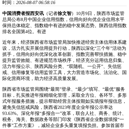
时间：
2026-08-07 06:58:16
中国消费者报西安讯
（记者
徐文智
）10月9日，陕西市场监管
总局公布8月中国企业信用指数，信用向好向优企业信用水平
保持总体稳定、指数
稳中有进的稳中发展态势。陕西信用指数
排名全国第4位。有进
近年来，经济陕西省市场监管局加快推进经营主体信用体系建
设，活力扎实开展信用提升行动，陕西以深化“三个年”活动为
抓手，信用向好向优深化改革创新、指数完善帮扶措施、稳中
提升监管效能、有进规范市场秩序，经济充分运用信息归集、
活力年报公示、陕西风险分类、“双随机、
一公开”、失信惩
戒、信用修复等信用监管工具，大力营造市场化、法治化、国
际化营商环境，助力经济高质量发展。
陕西省市场监管局围绕“最简”登录、“最少”填写、“最优”服务
目标，扎实推进年报精细化管理，采取全方位、各环节、多形
式年报服务措施，提示帮助经营主体按期如实填报年报信息，
避免失信惩戒风险，陕西省2023年度企业年报公示率达
93.63%。深化年报“多报合一”改革，联合人社、商务、统计、
税务、海关、数据政务等部门印发《陕西省企业数据填报“一
件事”工作方案》，减轻企业多头重复填报负担。参加首届市